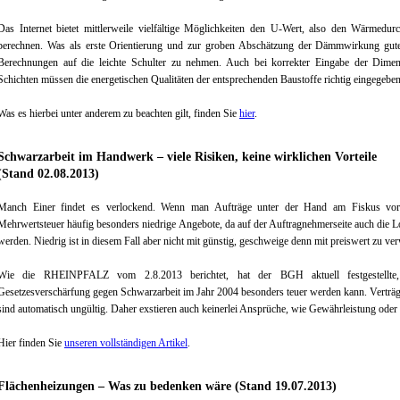
Das Internet bietet mittlerweile vielfältige Möglichkeiten den U-Wert, also den Wärmedur
berechnen. Was als erste Orientierung und zur groben Abschätzung der Dämmwirkung gute Di
Berechnungen auf die leichte Schulter zu nehmen. Auch bei korrekter Eingabe der Dimen
Schichten müssen die energetischen Qualitäten der entsprechenden Baustoffe richtig eingegebe
Was es hierbei unter anderem zu beachten gilt, finden Sie
hier
.
Schwarzarbeit im Handwerk – viele Risiken, keine wirklichen Vorteile
(Stand 02.08.2013)
Manch Einer findet es verlockend. Wenn man Aufträge unter der Hand am Fiskus vorb
Mehrwertsteuer häufig besonders niedrige Angebote, da auf der Auftragnehmerseite auch die L
werden. Niedrig ist in diesem Fall aber nicht mit günstig, geschweige denn mit preiswert zu ve
Wie die RHEINPFALZ vom 2.8.2013 berichtet, hat der BGH aktuell festgestellte,
Gesetzesverschärfung gegen Schwarzarbeit im Jahr 2004 besonders teuer werden kann. Verträge
sind automatisch ungültig. Daher exstieren auch keinerlei Ansprüche, wie Gewährleistung ode
Hier finden Sie
unseren vollständigen Artikel
.
Flächenheizungen – Was zu bedenken wäre (Stand 19.07.2013)