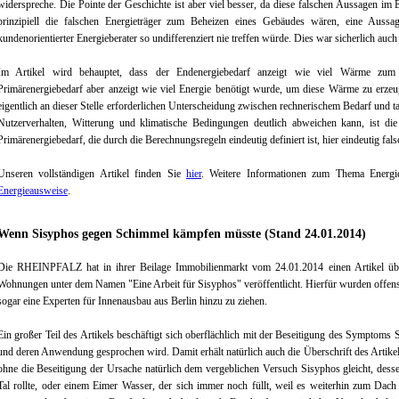
widerspreche. Die Pointe der Geschichte ist aber viel besser, da diese falschen Aussagen im
prinzipiell die falschen Energieträger zum Beheizen eines Gebäudes wären, eine Aussa
kundenorientierter Energieberater so undifferenziert nie treffen würde. Dies war sicherlich auch
Im Artikel wird behauptet, dass der Endenergiebedarf anzeigt wie viel Wärme zum 
Primärenergiebedarf aber anzeigt wie viel Energie benötigt wurde, um diese Wärme zu erze
eigentlich an dieser Stelle erforderlichen Unterscheidung zwischen rechnerischem Bedarf und 
Nutzerverhalten, Witterung und klimatische Bedingungen deutlich abweichen kann, ist d
Primärenergiebedarf, die durch die Berechnungsregeln eindeutig definiert ist, hier eindeutig fa
Unseren vollständigen Artikel finden Sie
hier
. Weitere Informationen zum Thema Energi
Energieausweise
.
Wenn Sisyphos gegen Schimmel kämpfen müsste (Stand 24.01.2014)
Die RHEINPFALZ hat in ihrer Beilage Immobilienmarkt vom 24.01.2014 einen Artikel 
Wohnungen unter dem Namen "Eine Arbeit für Sisyphos" veröffentlicht. Hierfür wurden offen
sogar eine Experten für Innenausbau aus Berlin hinzu zu ziehen.
Ein großer Teil des Artikels beschäftigt sich oberflächlich mit der Beseitigung des Symptoms
und deren Anwendung gesprochen wird. Damit erhält natürlich auch die Überschrift des Artike
ohne die Beseitigung der Ursache natürlich dem vergeblichen Versuch Sisyphos gleicht, dess
Tal rollte, oder einem Eimer Wasser, der sich immer noch füllt, weil es weiterhin zum Dach