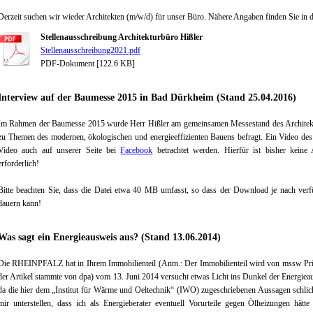
Derzeit suchen wir wieder Architekten (m/w/d) für unser Büro. Nähere Angaben finden Sie in d
Stellenausschreibung Architekturbüro Hißler
Stellenausschreibung2021.pdf
PDF-Dokument [122.6 KB]
Interview auf der Baumesse 2015 in Bad Dürkheim (Stand 25.04.2016)
Im Rahmen der Baumesse 2015 wurde Herr Hißler am gemeinsamen Messestand des Architektu
zu Themen des modernen, ökologischen und energieeffizienten Bauens befragt. Ein Video des
Video auch auf unserer Seite bei
Facebook
betrachtet werden. Hierfür ist bisher keine
erforderlich!
Bitte beachten Sie, dass die Datei etwa 40 MB umfasst, so dass der Download je nach verf
dauern kann!
Was sagt ein Energieausweis aus? (Stand 13.06.2014)
Die RHEINPFALZ hat in Ihrem Immobilienteil (Anm.: Der Immobilienteil wird von
mssw Pr
der Artikel stammte von dpa) vom 13. Juni 2014 versucht etwas Licht ins Dunkel der Energieau
da die hier dem „Institut für Wärme und Oeltechnik“ (IWO) zugeschriebenen Aussagen schli
mir unterstellen, dass ich als Energieberater eventuell Vorurteile gegen Ölheizungen hätt