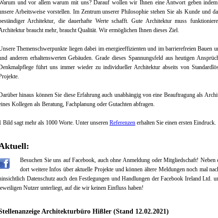
Warum und vor allem warum mit uns? Darauf wollen wir Ihnen eine Antwort geben indem 
unsere Arbeitsweise vorstellen. Im Zentrum unserer Philosophie stehen Sie als Kunde und da
beständiger Architektur, die dauerhafte Werte schafft. Gute Architektur muss funktionie
Architektur braucht mehr, braucht Qualität. Wir ermöglichen Ihnen dieses Ziel.
Unsere Themenschwerpunkte liegen dabei im energieeffizienten und im barrierefreien Bauen 
und anderen erhaltenswerten Gebäuden. Grade dieses Spannungsfeld aus heutigen Ansprüc
Denkmalpflege führt uns immer wieder zu individueller Architektur abseits von Standardlö
Projekte.
Darüber hinaus können Sie diese Erfahrung auch unabhängig von eine Beauftragung als Archit
eines Kollegen als Beratung, Fachplanung oder Gutachten abfragen.
1 Bild sagt mehr als 1000 Worte. Unter unseren
Referenzen
erhalten Sie einen ersten Eindruck.
Aktuell:
Besuchen Sie uns auf Facebook, auch ohne Anmeldung oder Mitgliedschaft! Neben d
dort weitere Infos über aktuelle Projekte und können ältere Meldungen noch mal nach
hinsichtlich Datenschutz auch den Festlegungen und Handlungen der Facebook Ireland Ltd. u
jeweiligen Nutzer unterliegt, auf die wir keinen Einfluss haben!
Stellenanzeige Architekturbüro Hißler (Stand 12.02.2021)