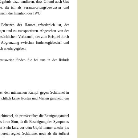
 Ergebnis dazu tendieren, dass Öl und auch Gas
ge, die ich als verantwortungsbewusster und
 nicht die Intention des IWO.
Beheizen des Hauses erforderlich ist, der
ugen und zu transportieren. Abgesehen von der
tatsächlichem Verbrauch, der zum Beispiel durch
ie Abgrenzung zwischen Endenergiebedarf und
lsch wiedergegeben.
eausweise finden Sie bei uns in der Rubrik
über den mühsamen Kampf gegen Schimmel in
sichtlich keine Kosten und Mühen gescheut, um
 Schimmel, da primäre über die Reinigungsmittel
ls ihren Sinn, da die Beseitigung des Symptoms
en Stein kurz vor dem Gipfel immer wieder ins
 herein regnet. Schlimmer noch als die äußerst