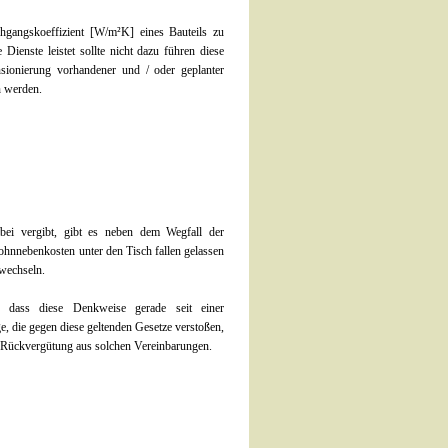
chgangskoeffizient [W/m²K] eines Bauteils zu
enste leistet sollte nicht dazu führen diese
sionierung vorhandener und / oder geplanter
n werden.
ei vergibt, gibt es neben dem Wegfall der
ohnnebenkosten unter den Tisch fallen gelassen
rwechseln.
 dass diese Denkweise gerade seit einer
, die gegen diese geltenden Gesetze verstoßen,
r Rückvergütung aus solchen Vereinbarungen.