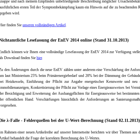
knappe und nach meinem Empfinden unbefriedigende Beschreibung möglicher Ursachenbekämp
ausführlichen ersten Teil der Symptombekämpfung kaum ein Hinweis auf die zu beachtenden Ri
gegeben wird.
Hier finden Sie
unseren vollständigen Artikel
.
Nichtamtliche Lesefassung der EnEV 2014 online (Stand 31.10.2013)
Endlich können wir Ihnen eine vollständige Lesefassung der EnEV 2014 zur Verfügung stellen
als Download finden Sie
hier
.
Zu den Änderungen durch die neue EnEV zählen unter anderem eine Verschärfung der Anfor
um laut Ministerium 25% beim Primärenergiebedarf und 20% bei der Dämmung der Gebäudehü
bei Heizkesseln, Einführung der Pflicht zur Angabe energetischer Kennwerte und neu e
Immobilienanzeigen, Konkretisierung der Pflicht zur Vorlage eines Energieausweises bei Vermi
der Besichtigung und Erweiterung der Aushangpflichten für Energieausweise bei bestimmt
der öffentlichen Hand. Verschärfungen hinsichtlich der Anforderungen an Sanierungsma
vorgesehen.
Die λ-Falle - Fehlerquellen bei der U-Wert-Berechnung (Stand 02.11.2013)
Im Rahmen einer neuen Artikelreihe auf unserer Internetseite berichten wir über Themen aus d
Artikel behandelt die Frage der korrekten Berechnung des U-Wertes.