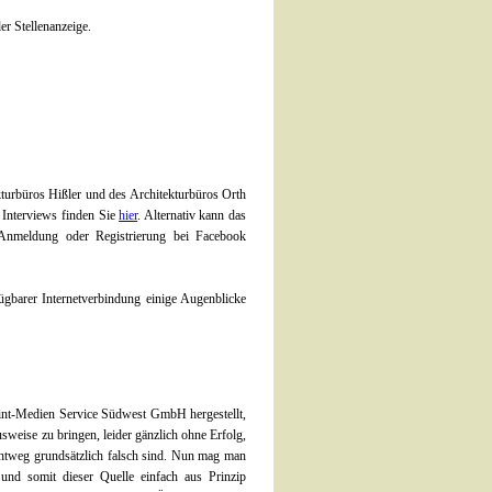
er Stellenanzeige.
rbüros Hißler und des Architekturbüros Orth
 Interviews finden Sie
hier
. Alternativ kann das
 Anmeldung oder Registrierung bei Facebook
ügbarer Internetverbindung einige Augenblicke
int-Medien Service Südwest GmbH
hergestellt,
sweise zu bringen, leider gänzlich ohne Erfolg,
chtweg grundsätzlich falsch sind. Nun mag man
e und somit dieser Quelle einfach aus Prinzip