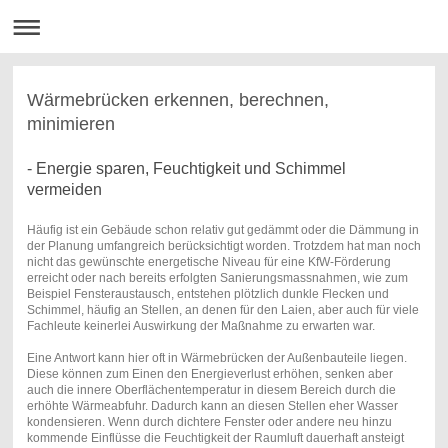
Wärmebrücken erkennen, berechnen,
minimieren
- Energie sparen, Feuchtigkeit und Schimmel
vermeiden
Häufig ist ein Gebäude schon relativ gut gedämmt oder die Dämmung in
der Planung umfangreich berücksichtigt worden. Trotzdem hat man noch
nicht das gewünschte energetische Niveau für eine KfW-Förderung
erreicht oder nach bereits erfolgten Sanierungsmassnahmen, wie zum
Beispiel Fensteraustausch, entstehen plötzlich dunkle Flecken und
Schimmel, häufig an Stellen, an denen für den Laien, aber auch für viele
Fachleute keinerlei Auswirkung der Maßnahme zu erwarten war
.
Eine Antwort kann hier oft in Wärmebrücken der Außenbauteile liegen.
Diese können zum Einen den Energieverlust erhöhen, senken aber
auch die innere Oberflächentemperatur in diesem Bereich durch die
erhöhte Wärmeabfuhr. Dadurch kann an diesen Stellen eher Wasser
kondensieren. Wenn durch dichtere Fenster oder andere neu hinzu
kommende Einflüsse die Feuchtigkeit der Raumluft dauerhaft ansteigt