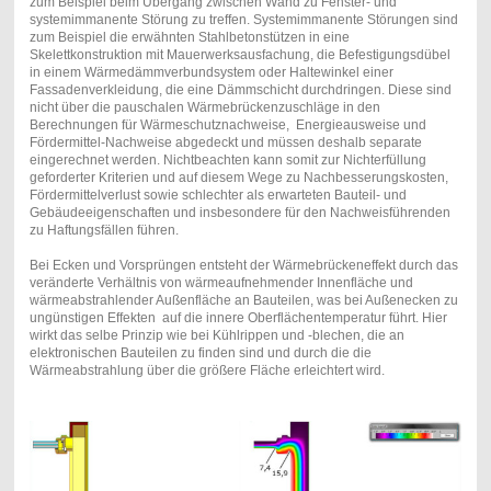
zum Beispiel beim Übergang zwischen Wand zu Fenster- und
systemimmanente Störung zu treffen. Systemimmanente Störungen sind
zum Beispiel die erwähnten Stahlbetonstützen in eine
Skelettkonstruktion mit Mauerwerksausfachung, die Befestigungsdübel
in einem Wärmedämmverbundsystem oder Haltewinkel einer
Fassadenverkleidung, die eine Dämmschicht durchdringen. Diese sind
nicht über die pauschalen Wärmebrückenzuschläge in den
Berechnungen für Wärmeschutznachweise, Energieausweise und
Fördermittel-Nachweise abgedeckt und müssen deshalb separate
eingerechnet werden. Nichtbeachten kann somit zur Nichterfüllung
geforderter Kriterien und auf diesem Wege zu Nachbesserungskosten,
Fördermittelverlust sowie schlechter als erwarteten Bauteil- und
Gebäudeeigenschaften und insbesondere für den Nachweisführenden
zu Haftungsfällen führen.
Bei Ecken und Vorsprüngen entsteht der Wärmebrückeneffekt durch das
veränderte Verhältnis von wärmeaufnehmender Innenfläche und
wärmeabstrahlender Außenfläche an Bauteilen, was bei Außenecken zu
ungünstigen Effekten auf die innere Oberflächentemperatur führt. Hier
wirkt das selbe Prinzip wie bei Kühlrippen und -blechen, die an
elektronischen Bauteilen zu finden sind und durch die die
Wärmeabstrahlung über die größere Fläche erleichtert wird.