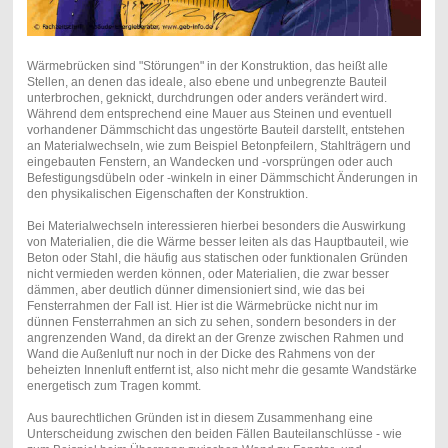
Wärmebrücken sind "Störungen" in der Konstruktion, das heißt alle
Stellen, an denen das ideale, also ebene und unbegrenzte Bauteil
unterbrochen, geknickt, durchdrungen oder anders verändert wird.
Während dem entsprechend eine Mauer aus Steinen und eventuell
vorhandener Dämmschicht das ungestörte Bauteil darstellt, entstehen
an Materialwechseln, wie zum Beispiel Betonpfeilern, Stahlträgern und
eingebauten Fenstern, an Wandecken und -vorsprüngen oder auch
Befestigungsdübeln oder -winkeln in einer Dämmschicht Änderungen in
den physikalischen Eigenschaften der Konstruktion.
Bei Materialwechseln interessieren hierbei besonders die Auswirkung
von Materialien, die die Wärme besser leiten als das Hauptbauteil, wie
Beton oder Stahl, die häufig aus statischen oder funktionalen Gründen
nicht vermieden werden können, oder Materialien, die zwar besser
dämmen, aber deutlich dünner dimensioniert sind, wie das bei
Fensterrahmen der Fall ist. Hier ist die Wärmebrücke nicht nur im
dünnen Fensterrahmen an sich zu sehen, sondern besonders in der
angrenzenden Wand, da direkt an der Grenze zwischen Rahmen und
Wand die Außenluft nur noch in der Dicke des Rahmens von der
beheizten Innenluft entfernt ist, also nicht mehr die gesamte Wandstärke
energetisch zum Tragen kommt.
Aus baurechtlichen Gründen ist in diesem Zusammenhang eine
Unterscheidung zwischen den beiden Fällen Bauteilanschlüsse - wie